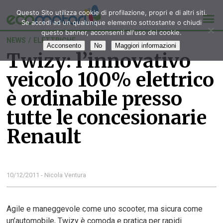
Questo Sito utilizza cookie di profilazione, propri e di altri siti.
Se accedi ad un qualunque elemento sottostante o chiudi
questo banner, acconsenti all'uso dei cookie.
NEWS
/
ELETTRICHE
Acconsento
No
Maggiori informazioni
Twizy: l’innovativo
veicolo 100% elettrico
è ordinabile presso
tutte le concesionarie
Renault
10/12/2011 - Nicola Ventura
Agile e maneggevole come uno scooter, ma sicura come
un’automobile, Twizy è comoda e pratica per rapidi