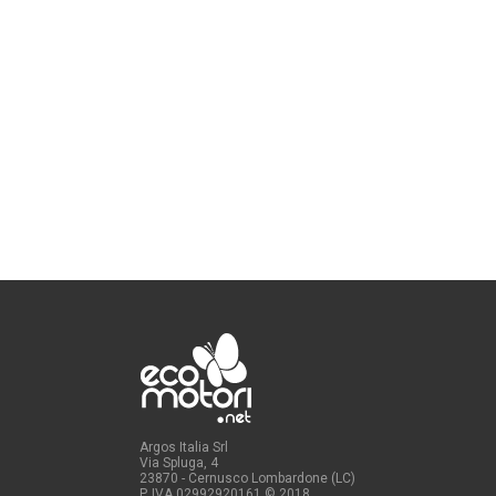
Argos Italia Srl
Via Spluga, 4
23870 - Cernusco Lombardone (LC)
P. IVA 02992920161
© 2018