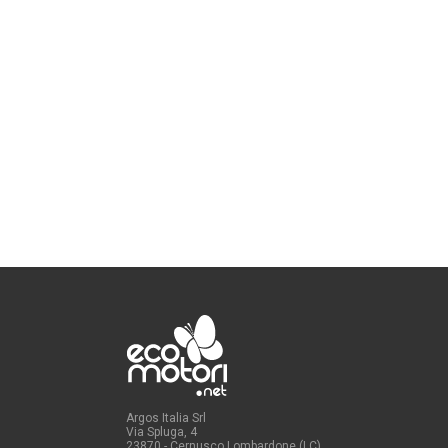
Argos Italia Srl
Via Spluga, 4
23870 - Cernusco Lombardone (LC)