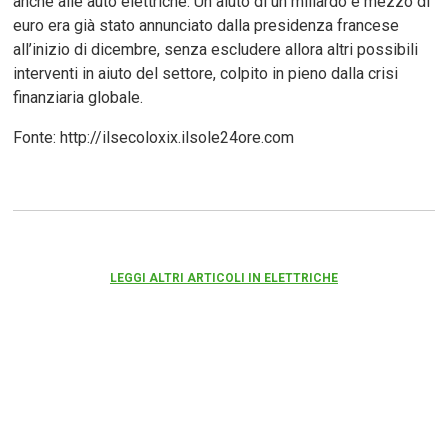
anche alle auto elettriche. Un aiuto di un miliardo e mezzo di
euro era già stato annunciato dalla presidenza francese
all’inizio di dicembre, senza escludere allora altri possibili
interventi in aiuto del settore, colpito in pieno dalla crisi
finanziaria globale.
Fonte: http://ilsecoloxix.ilsole24ore.com
LEGGI ALTRI ARTICOLI IN ELETTRICHE