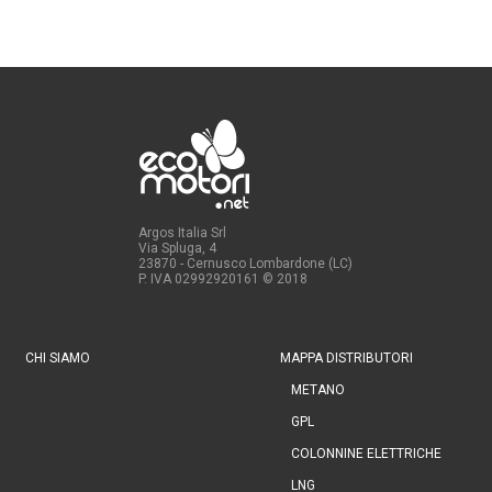
Argos Italia Srl
Via Spluga, 4
23870 - Cernusco Lombardone (LC)
P. IVA 02992920161
© 2018
CHI SIAMO
MAPPA DISTRIBUTORI
METANO
GPL
COLONNINE ELETTRICHE
LNG