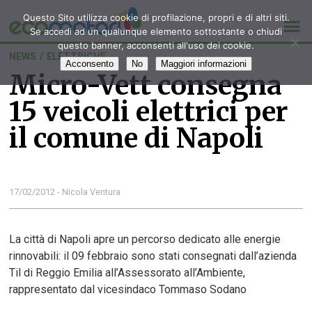
Questo Sito utilizza cookie di profilazione, propri e di altri siti.
Se accedi ad un qualunque elemento sottostante o chiudi
questo banner, acconsenti all'uso dei cookie.
NEWS
/
ELETTRICHE
Acconsento
No
Maggiori informazioni
Micro-Vett consegna
15 veicoli elettrici per
il comune di Napoli
17/02/2012 - Nicola Ventura
La città di Napoli apre un percorso dedicato alle energie
rinnovabili: il 09 febbraio sono stati consegnati dall’azienda
Til di Reggio Emilia all’Assessorato all’Ambiente,
rappresentato dal vicesindaco Tommaso Sodano