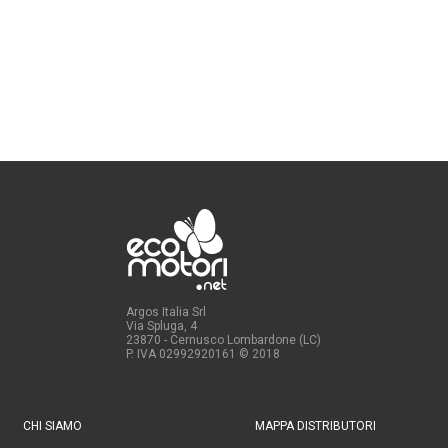
Argos Italia Srl
Via Spluga, 4
23870 - Cernusco Lombardone (LC)
P. IVA 02992920161
© 2018
CHI SIAMO
MAPPA DISTRIBUTORI