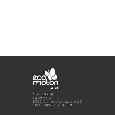
Argos Italia Srl
Via Spluga, 4
23870 - Cernusco Lombardone (LC)
P. IVA 02992920161
© 2018