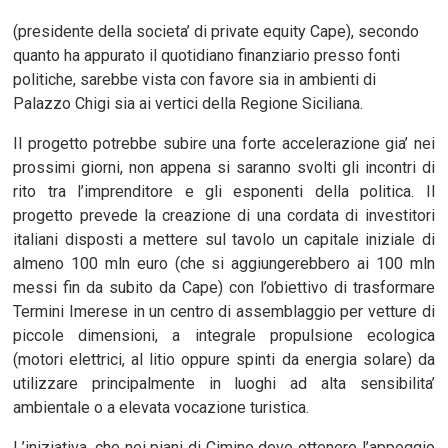
(presidente della societa’ di private equity Cape), secondo
quanto ha appurato il quotidiano finanziario presso fonti
politiche, sarebbe vista con favore sia in ambienti di
Palazzo Chigi sia ai vertici della Regione Siciliana.
Il progetto potrebbe subire una forte accelerazione gia’ nei
prossimi giorni, non appena si saranno svolti gli incontri di
rito tra l’imprenditore e gli esponenti della politica. Il
progetto prevede la creazione di una cordata di investitori
italiani disposti a mettere sul tavolo un capitale iniziale di
almeno 100 mln euro (che si aggiungerebbero ai 100 mln
messi fin da subito da Cape) con l’obiettivo di trasformare
Termini Imerese in un centro di assemblaggio per vetture di
piccole dimensioni, a integrale propulsione ecologica
(motori elettrici, al litio oppure spinti da energia solare) da
utilizzare principalmente in luoghi ad alta sensibilita’
ambientale o a elevata vocazione turistica.
L’iniziativa, che nei piani di Cimino deve ottenere l’appoggio