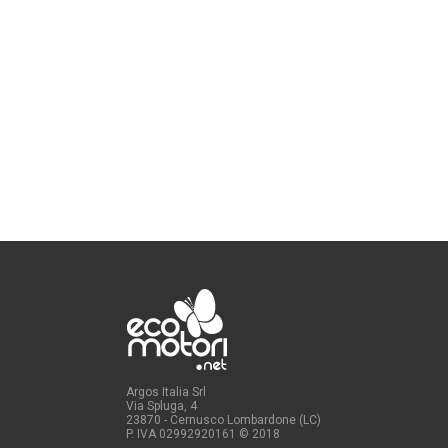
Argos Italia Srl
Via Spluga, 4
23870 - Cernusco Lombardone (LC)
P. IVA 02992920161
© 2018