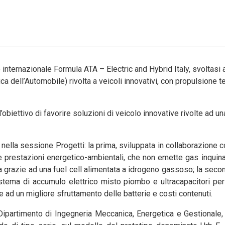
internazionale Formula ATA – Electric and Hybrid Italy, svoltasi
a dell’Automobile) rivolta a veicoli innovativi, con propulsione t
 l’obiettivo di favorire soluzioni di veicolo innovative rivolte ad u
ella sessione Progetti: la prima, sviluppata in collaborazione co
ate prestazioni energetico-ambientali, che non emette gas inquin
 grazie ad una fuel cell alimentata a idrogeno gassoso; la secon
istema di accumulo elettrico misto piombo e ultracapacitori pe
e ad un migliore sfruttamento delle batterie e costi contenuti.
 (Dipartimento di Ingegneria Meccanica, Energetica e Gestionale,