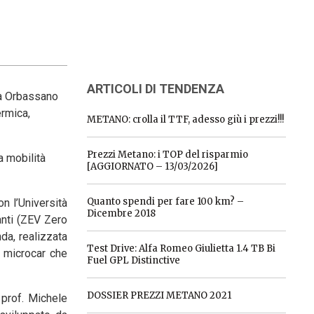
ARTICOLI DI TENDENZA
 a Orbassano
ermica,
METANO: crolla il TTF, adesso giù i prezzi!!!
Prezzi Metano: i TOP del risparmio
na mobilità
[AGGIORNATO – 13/03/2026]
Quanto spendi per fare 100 km? –
n l’Università
Dicembre 2018
anti (ZEV Zero
da, realizzata
Test Drive: Alfa Romeo Giulietta 1.4 TB Bi
r microcar che
Fuel GPL Distinctive
DOSSIER PREZZI METANO 2021
 prof. Michele