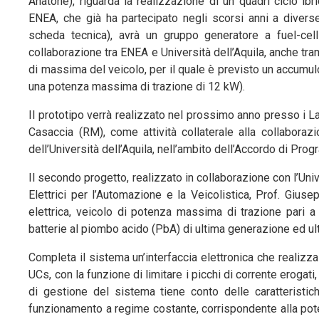
Anatone), riguarda la realizzazione di un quadri ciclo ib
ENEA, che già ha partecipato negli scorsi anni a diverse
scheda tecnica), avrà un gruppo generatore a fuel-cel
collaborazione tra ENEA e Università dell’Aquila, anche tr
di massima del veicolo, per il quale è previsto un accumulo 
una potenza massima di trazione di 12 kW).
Il prototipo verrà realizzato nel prossimo anno presso i
Casaccia (RM), come attività collaterale alla collaboraz
dell’Università dell’Aquila, nell’ambito dell’Accordo di Pro
Il secondo progetto, realizzato in collaborazione con l’Uni
Elettrici per l’Automazione e la Veicolistica, Prof. Gius
elettrica, veicolo di potenza massima di trazione pari
batterie al piombo acido (PbA) di ultima generazione ed ul
Completa il sistema un’interfaccia elettronica che realizza
UCs, con la funzione di limitare i picchi di corrente erogati
di gestione del sistema tiene conto delle caratteristi
funzionamento a regime costante, corrispondente alla poten