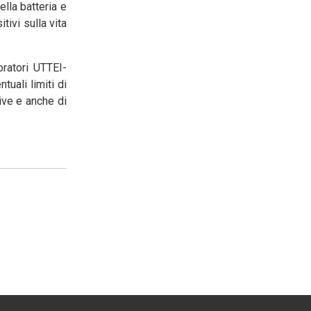
lla batteria e
tivi sulla vita
oratori UTTEI-
uali limiti di
tive e anche di