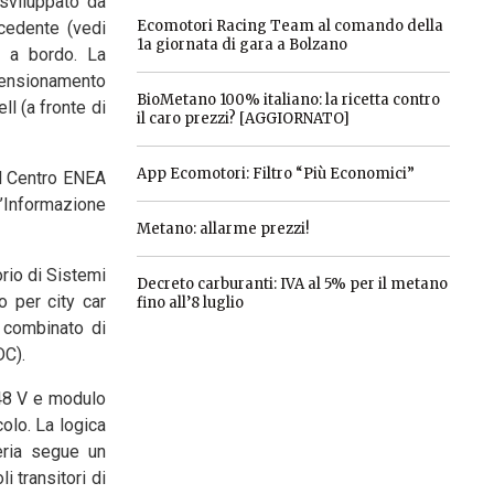
 sviluppato da
Ecomotori Racing Team al comando della
ecedente (vedi
1a giornata di gara a Bolzano
e a bordo. La
imensionamento
BioMetano 100% italiano: la ricetta contro
ll (a fronte di
il caro prezzi? [AGGIORNATO]
App Ecomotori: Filtro “Più Economici”
el Centro ENEA
l’Informazione
Metano: allarme prezzi!
rio di Sistemi
Decreto carburanti: IVA al 5% per il metano
o per city car
fino all’8 luglio
 combinato di
DC).
a 48 V e modulo
colo. La logica
eria segue un
 transitori di