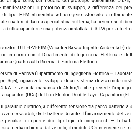
rido di tipo serie, sul modello del prototipo denominato Urb-E,
 manifestazioni. Il prototipo in sviluppo, a differenza del pr
l di tipo PEM alimentato ad idrogeno, stoccato direttament
amite una tesi di laurea specialistica sul tema, ha permesso il d
ad ultracapacitori e una potenza installata di 3 kW per la fuel-ce
 Laboratori UTTEI-VEBIM (Veicoli a Basso Impatto Ambientale) d
ione in corso con il Dipartimento di Ingegneria Elettrica e del
gramma Quadro sulla Ricerca di Sistema Elettrico.
versità di Padova (Dipartimento di Ingegneria Elettrica – Laborato
eppe Buja), riguarda lo sviluppo di un sistema di accumulo mist
 a 4 kW e velocità massima di 45 km/h, che prevede l’impiego
tracapacitori (UCs) del tipo Electric Double Layer Capacitors (EL
 il parallelo elettrico, a differente tensione tra pacco batterie 
, ovvero assorbiti, dalle batterie durante il funzionamento del vei
che peculiari di queste due tipologie di componenti — la batt
za media richiesta dal veicolo, il modulo UCs interviene nei soli