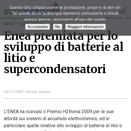
Questo Sito utilizza cookie di profilazione, propri e di altri siti.
Se accedi ad un qualunque elemento sottostante o chiudi
questo banner, acconsenti all'uso dei cookie.
NEWS
/
ELETTRICHE
Acconsento
No
Maggiori informazioni
Enea premiata per lo
sviluppo di batterie al
litio e
supercondensatori
05/11/2009 - Nicola Ventura
L’ENEA ha ricevuto il Premio H2Roma 2009 per le sue
attività sui sistemi di accumulo elettrochimico, ed in
particolare quelle relative allo sviluppo di batterie al litio e