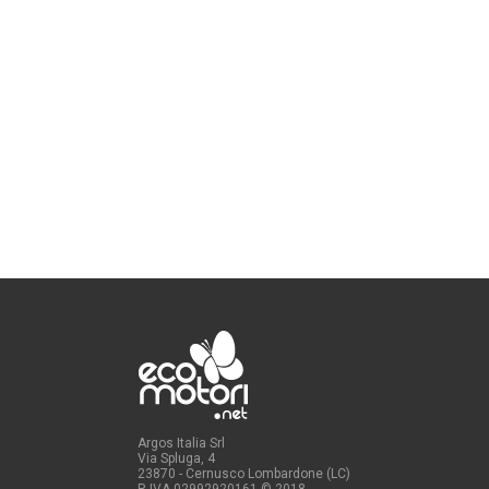
Argos Italia Srl
Via Spluga, 4
23870 - Cernusco Lombardone (LC)
P. IVA 02992920161
© 2018