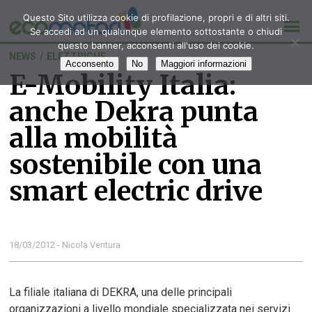
Questo Sito utilizza cookie di profilazione, propri e di altri siti.
Se accedi ad un qualunque elemento sottostante o chiudi
questo banner, acconsenti all'uso dei cookie.
NEWS
/
ELETTRICHE
Acconsento
No
Maggiori informazioni
E-Mobility Italia:
anche Dekra punta
alla mobilità
sostenibile con una
smart electric drive
18/03/2012 - Nicola Ventura
La filiale italiana di DEKRA, una delle principali
organizzazioni a livello mondiale specializzata nei servizi