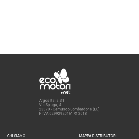
Argos Italia Srl
Via Spluga, 4
23870 - Cernusco Lombardone (LC)
P. IVA 02992920161
© 2018
CHI SIAMO
MAPPA DISTRIBUTORI