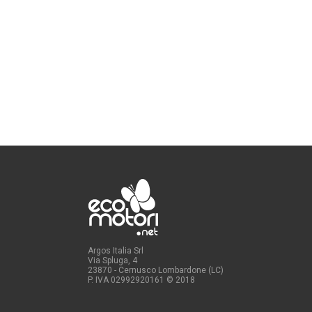
Argos Italia Srl
Via Spluga, 4
23870 - Cernusco Lombardone (LC)
P. IVA 02992920161
© 2018