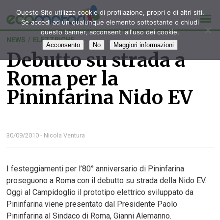
Questo Sito utilizza cookie di profilazione, propri e di altri siti.
Se accedi ad un qualunque elemento sottostante o chiudi
questo banner, acconsenti all'uso dei cookie.
NEWS
/
ELETTRICHE
Acconsento
No
Maggiori informazioni
Debutto su strada a
Roma per la
Pininfarina Nido EV
30/09/2010 - Nicola Ventura
I festeggiamenti per l’80° anniversario di Pininfarina
proseguono a Roma con il debutto su strada della Nido EV.
Oggi al Campidoglio il prototipo elettrico sviluppato da
Pininfarina viene presentato dal Presidente Paolo
Pininfarina al Sindaco di Roma, Gianni Alemanno.