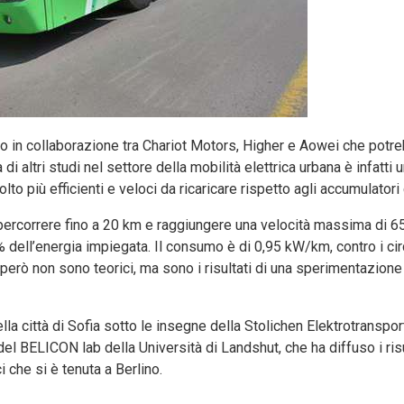
to in collaborazione tra Chariot Motors, Higher e Aowei che pot
di altri studi nel settore della mobilità elettrica urbana è infatti 
lto più efficienti e veloci da ricaricare rispetto agli accumulatori 
ò percorrere fino a 20 km e raggiungere una velocità massima di 
9% dell’energia impiegata. Il consumo è di 0,95 kW/km, contro i cir
ti però non sono teorici, ma sono i risultati di una sperimentazio
la città di Sofia sotto le insegne della Stolichen Elektrotransport
el BELICON lab della Università di Landshut, che ha diffuso i risu
 che si è tenuta a Berlino.