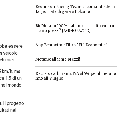
Ecomotori Racing Team al comando della
1a giornata di gara a Bolzano
BioMetano 100% italiano: la ricetta contro
il caro prezzi? [AGGIORNATO]
App Ecomotori: Filtro “Più Economici”
rebbe essere
un veicolo
Metano: allarme prezzi!
chimici.
65 km/h, ma
Decreto carburanti: IVA al 5% per il metano
ca 1,5 di un
fino all’8 luglio
ne nel mondo
. Il progetto
ltati nel