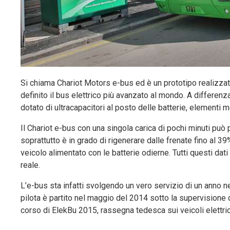
Si chiama Chariot Motors e-bus ed è un prototipo realizza
definito il bus elettrico più avanzato al mondo. A differenza 
dotato di ultracapacitori al posto delle batterie, elementi mo
Il Chariot e-bus con una singola carica di pochi minuti pu
soprattutto è in grado di rigenerare dalle frenate fino al 3
veicolo alimentato con le batterie odierne. Tutti questi da
reale.
L’e-bus sta infatti svolgendo un vero servizio di un anno nel
pilota è partito nel maggio del 2014 sotto la supervisione d
corso di ElekBu 2015, rassegna tedesca sui veicoli elettrici