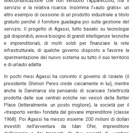
telecomunicazione che non vendono l’apparecchio, ma il
servizio e la relativa ricarica. Insomma l’«auto gratis»: un
altro esempio di cessione di un prodotto industriale a titolo
gratuito perché il fornitore guadagna poi sulla gestione del
servizio. Il progetto di Agassi, tutto basato su tecnologie
già disponibili, aveva bisogno di grandi intelligenze tecniche
e imprenditoriali, di molti soldi per finanziare la rete
infrastrutturale, di qualche governo disposto a favorire la
sperimentazione del nuovo sistema su tutto il suo territorio
e di un’auto adatta.
In pochi mesi Agassi ha convinto il governo di Israele (il
presidente Shimon Peres crede ciecamente in lui), mentre
anche la Danimarca sta pensando di scaricare l’elettricità
prodotta dalle sue centrali eoliche nei veicoli della Better
Place (letteralmente: un posto migliore), la società per il
«trasporto verde» fondata dal giovane imprenditore (classe
1968). Poi Agassi ha messo insieme 200 milioni di dollari
investiti nell’avventura da Idan Ofer, imprenditore