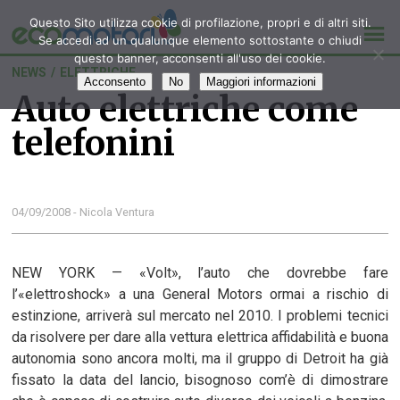
Questo Sito utilizza cookie di profilazione, propri e di altri siti.
Se accedi ad un qualunque elemento sottostante o chiudi
questo banner, acconsenti all'uso dei cookie.
NEWS
/
ELETTRICHE
Acconsento
No
Maggiori informazioni
Auto elettriche come
telefonini
04/09/2008 - Nicola Ventura
NEW YORK — «Volt», l’auto che dovrebbe fare
l’«elettroshock» a una General Motors ormai a rischio di
estinzione, arriverà sul mercato nel 2010. I problemi tecnici
da risolvere per dare alla vettura elettrica affidabilità e buona
autonomia sono ancora molti, ma il gruppo di Detroit ha già
fissato la data del lancio, bisognoso com’è di dimostrare