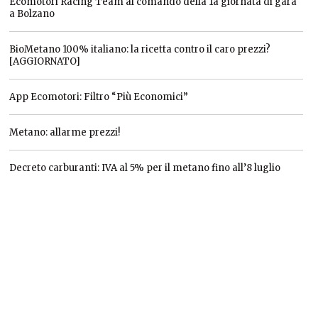
Ecomotori Racing Team al comando della 1a giornata di gara
a Bolzano
BioMetano 100% italiano: la ricetta contro il caro prezzi?
[AGGIORNATO]
App Ecomotori: Filtro “Più Economici”
Metano: allarme prezzi!
Decreto carburanti: IVA al 5% per il metano fino all’8 luglio