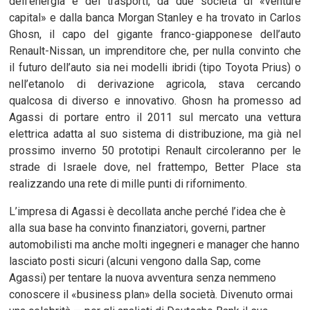
dell’energia e dei trasporti, da due società di «venture
capital» e dalla banca Morgan Stanley e ha trovato in Carlos
Ghosn, il capo del gigante franco-giapponese dell’auto
Renault-Nissan, un imprenditore che, per nulla convinto che
il futuro dell’auto sia nei modelli ibridi (tipo Toyota Prius) o
nell’etanolo di derivazione agricola, stava cercando
qualcosa di diverso e innovativo. Ghosn ha promesso ad
Agassi di portare entro il 2011 sul mercato una vettura
elettrica adatta al suo sistema di distribuzione, ma già nel
prossimo inverno 50 prototipi Renault circoleranno per le
strade di Israele dove, nel frattempo, Better Place sta
realizzando una rete di mille punti di rifornimento.
L’impresa di Agassi è decollata anche perché l’idea che è
alla sua base ha convinto finanziatori, governi, partner
automobilisti ma anche molti ingegneri e manager che hanno
lasciato posti sicuri (alcuni vengono dalla Sap, come
Agassi) per tentare la nuova avventura senza nemmeno
conoscere il «business plan» della società. Divenuto ormai