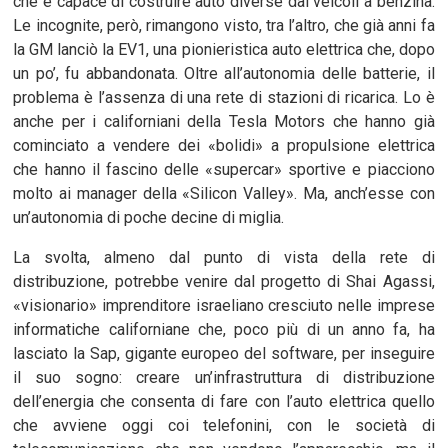
che è capace di costruire auto diverse dai veicoli a benzina.
Le incognite, però, rimangono visto, tra l’altro, che già anni fa
la GM lanciò la EV1, una pionieristica auto elettrica che, dopo
un po’, fu abbandonata. Oltre all’autonomia delle batterie, il
problema è l’assenza di una rete di stazioni di ricarica. Lo è
anche per i californiani della Tesla Motors che hanno già
cominciato a vendere dei «bolidi» a propulsione elettrica
che hanno il fascino delle «supercar» sportive e piacciono
molto ai manager della «Silicon Valley». Ma, anch’esse con
un’autonomia di poche decine di miglia.
La svolta, almeno dal punto di vista della rete di
distribuzione, potrebbe venire dal progetto di Shai Agassi,
«visionario» imprenditore israeliano cresciuto nelle imprese
informatiche californiane che, poco più di un anno fa, ha
lasciato la Sap, gigante europeo del software, per inseguire
il suo sogno: creare un’infrastruttura di distribuzione
dell’energia che consenta di fare con l’auto elettrica quello
che avviene oggi coi telefonini, con le società di