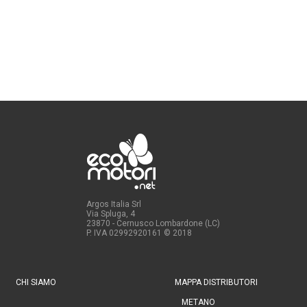
Argos Italia Srl
Via Spluga, 4
23870 - Cernusco Lombardone (LC)
P. IVA 02992920161
© 2018
CHI SIAMO
MAPPA DISTRIBUTORI
METANO