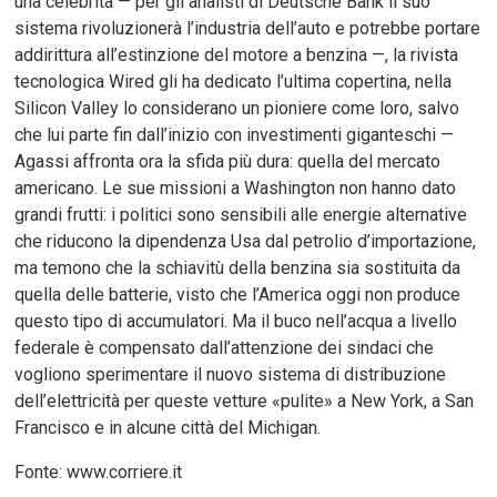
una celebrità — per gli analisti di Deutsche Bank il suo
sistema rivoluzionerà l’industria dell’auto e potrebbe portare
addirittura all’estinzione del motore a benzina —, la rivista
tecnologica Wired gli ha dedicato l’ultima copertina, nella
Silicon Valley lo considerano un pioniere come loro, salvo
che lui parte fin dall’inizio con investimenti giganteschi —
Agassi affronta ora la sfida più dura: quella del mercato
americano. Le sue missioni a Washington non hanno dato
grandi frutti: i politici sono sensibili alle energie alternative
che riducono la dipendenza Usa dal petrolio d’importazione,
ma temono che la schiavitù della benzina sia sostituita da
quella delle batterie, visto che l’America oggi non produce
questo tipo di accumulatori. Ma il buco nell’acqua a livello
federale è compensato dall’attenzione dei sindaci che
vogliono sperimentare il nuovo sistema di distribuzione
dell’elettricità per queste vetture «pulite» a New York, a San
Francisco e in alcune città del Michigan.
Fonte: www.corriere.it