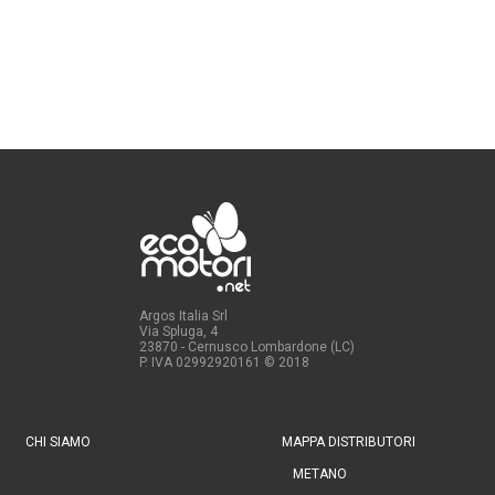
Argos Italia Srl
Via Spluga, 4
23870 - Cernusco Lombardone (LC)
P. IVA 02992920161
© 2018
CHI SIAMO
MAPPA DISTRIBUTORI
METANO