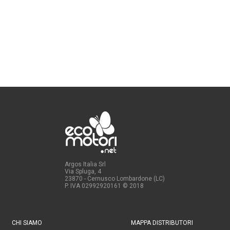
Argos Italia Srl
Via Spluga, 4
23870 - Cernusco Lombardone (LC)
P. IVA 02992920161
© 2018
CHI SIAMO
MAPPA DISTRIBUTORI