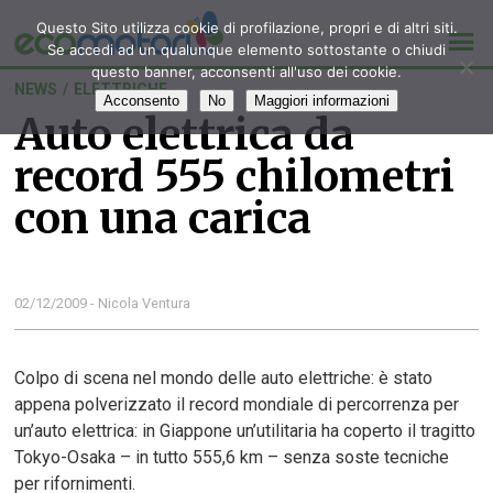
Questo Sito utilizza cookie di profilazione, propri e di altri siti.
Se accedi ad un qualunque elemento sottostante o chiudi
questo banner, acconsenti all'uso dei cookie.
NEWS
/
ELETTRICHE
Acconsento
No
Maggiori informazioni
Auto elettrica da
record 555 chilometri
con una carica
02/12/2009 - Nicola Ventura
Colpo di scena nel mondo delle auto elettriche: è stato
appena polverizzato il record mondiale di percorrenza per
un’auto elettrica: in Giappone un’utilitaria ha coperto il tragitto
Tokyo-Osaka – in tutto 555,6 km – senza soste tecniche
per rifornimenti.