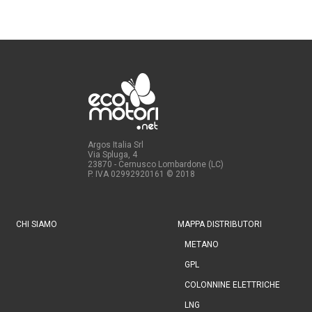
Argos Italia Srl
Via Spluga, 4
23870 - Cernusco Lombardone (LC)
P. IVA 02992920161
© 2018
CHI SIAMO
MAPPA DISTRIBUTORI
METANO
GPL
COLONNINE ELETTRICHE
LNG