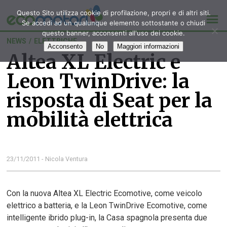
Questo Sito utilizza cookie di profilazione, propri e di altri siti.
Se accedi ad un qualunque elemento sottostante o chiudi
questo banner, acconsenti all'uso dei cookie.
NEWS
/
ELETTRICHE
Acconsento
No
Maggiori informazioni
Altea XL Electric e
Leon TwinDrive: la
risposta di Seat per la
mobilità elettrica
23/11/2011 - Nicola Ventura
Con la nuova Altea XL Electric Ecomotive, come veicolo
elettrico a batteria, e la Leon TwinDrive Ecomotive, come
intelligente ibrido plug-in, la Casa spagnola presenta due