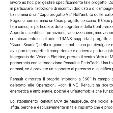
lavoro ad hoc, per gestire specificamente tale progetto. 
in particolare, l’adozione di incentivi dedicati e di campag
La nomina di un “Capo progetto VE” Nell’ambito della reali
Regione nomineranno un Capo progetto ciascuno. Il Capo p
farà carico, in particolare, della segreteria della Conferenz
Apporto scientifico, formazione, valorizzazione, innovazi
coordinamento con il polo I-TRANS, supporta il progetto a 
“Grandi Scuole”) della regione si mobilitano per divulgare e
sviluppo di progetti di competenze e di ricerca partenarial
Ingegneria del Veicolo Elettrico, presso il centro “Arts et M
partnership con la fondazione Renault e ParisTech). Una forma
domani, ed è previsto un supporto al percorso di qualifica
Renault dimostra il proprio impegno a 360° in campo a
delegato alle Operazioni, «con il VE, Renault ha scelto
energetica e ambientale, poiché è un’automobile che funzi
Lo stabilimento Renault MCA de Maubeuge, che ricicla le 
sfida, perché è esclusivamente in tale impianto che è prodo