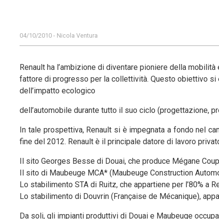
04/10/2010 - Nicola Ventura
Renault ha l’ambizione di diventare pioniere della mobilità
fattore di progresso per la collettività. Questo obiettivo si
dell’impatto ecologico
dell’automobile durante tutto il suo ciclo (progettazione, pro
In tale prospettiva, Renault si è impegnata a fondo nel cam
fine del 2012. Renault è il principale datore di lavoro priva
Il sito Georges Besse di Douai, che produce Mégane Coup
Il sito di Maubeuge MCA* (Maubeuge Construction Automo
Lo stabilimento STA di Ruitz, che appartiene per l’80% a R
Lo stabilimento di Douvrin (Française de Mécanique), appar
Da soli, gli impianti produttivi di Douai e Maubeuge occup