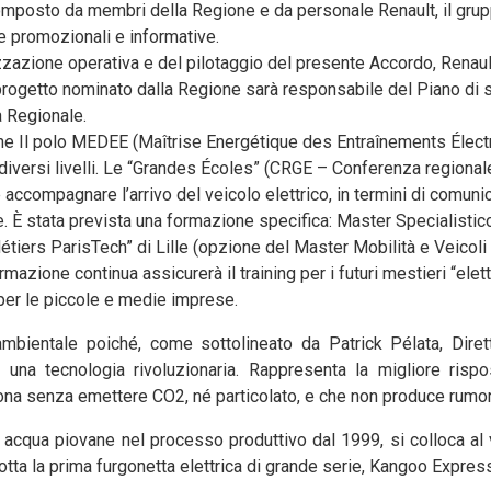
Composto da membri della Regione e da personale Renault, il grup
ne promozionali e informative.
zzazione operativa e del pilotaggio del presente Accordo, Renaul
rogetto nominato dalla Regione sarà responsabile del Piano di s
a Regionale.
one Il polo MEDEE (Maîtrise Energétique des Entraînements Électr
diversi livelli. Le “Grandes Écoles” (CRGE – Conferenza regional
 accompagnare l’arrivo del veicolo elettrico, in termini di comuni
e. È stata prevista una formazione specifica: Master Specialistic
étiers ParisTech” di Lille (opzione del Master Mobilità e Veicoli El
zione continua assicurerà il training per i futuri mestieri “elettr
 per le piccole e medie imprese.
mbientale poiché, come sottolineato da Patrick Pélata, Diret
 una tecnologia rivoluzionaria. Rappresenta la migliore rispo
ona senza emettere CO2, né particolato, e che non produce rumo
acqua piovane nel processo produttivo dal 1999, si colloca al v
tta la prima furgonetta elettrica di grande serie, Kangoo Express