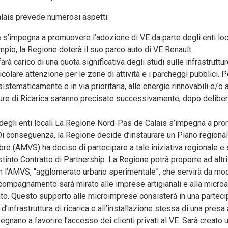
Calais prevede numerosi aspetti:
s’impegna a promuovere l’adozione di VE da parte degli enti loca
mpio, la Regione doterà il suo parco auto di VE Renault.
arà carico di una quota significativa degli studi sulle infrastruttur
ticolare attenzione per le zone di attività e i parcheggi pubblici. P
sistematicamente e in via prioritaria, alle energie rinnovabili e/o a 
utture di Ricarica saranno precisate successivamente, dopo delibe
egli enti locali La Regione Nord-Pas de Calais s’impegna a pro
. Di conseguenza, la Regione decide d’instaurare un Piano regiona
re (AMVS) ha deciso di partecipare a tale iniziativa regionale e
into Contratto di Partnership. La Regione potrà proporre ad altri t
con l’AMVS, “agglomerato urbano sperimentale”, che servirà da mod
ompagnamento sarà mirato alle imprese artigianali e alla microa
to. Questo supporto alle microimprese consisterà in una partec
à d’infrastruttura di ricarica e all’installazione stessa di una presa
mpegnano a favorire l’accesso dei clienti privati al VE. Sarà creato