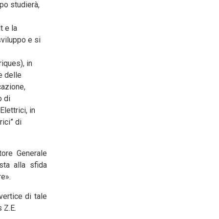
po studierà,
t e la
viluppo e si
iques), in
e delle
cazione,
o di
ettrici, in
ici” di
tore Generale
sta alla sfida
re».
ertice di tale
 Z.E.