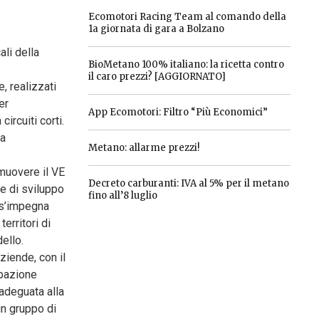
Ecomotori Racing Team al comando della
1a giornata di gara a Bolzano
li della
BioMetano 100% italiano: la ricetta contro
il caro prezzi? [AGGIORNATO]
e, realizzati
er
App Ecomotori: Filtro “Più Economici”
circuiti corti.
ra
Metano: allarme prezzi!
muovere il VE
Decreto carburanti: IVA al 5% per il metano
le di sviluppo
fino all’8 luglio
 s’impegna
erritori di
ello.
ziende, con il
ipazione
 adeguata alla
 un gruppo di