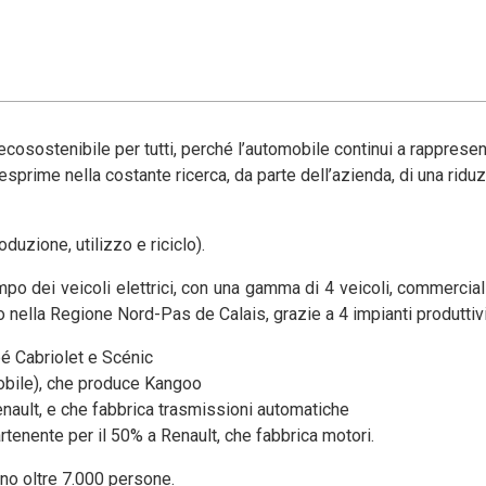
 ecosostenibile per tutti, perché l’automobile continui a rapprese
 esprime nella costante ricerca, da parte dell’azienda, di una ridu
duzione, utilizzo e riciclo).
po dei veicoli elettrici, con una gamma di 4 veicoli, commerciali
to nella Regione Nord-Pas de Calais, grazie a 4 impianti produttivi
é Cabriolet e Scénic
bile), che produce Kangoo
enault, e che fabbrica trasmissioni automatiche
tenente per il 50% a Renault, che fabbrica motori.
ano oltre 7.000 persone.