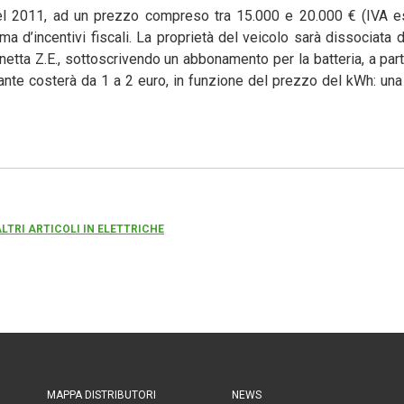
el 2011, ad un prezzo compreso tra 15.000 e 20.000 € (IVA e
ema d’incentivi fiscali. La proprietà del veicolo sarà dissociata 
gonetta Z.E., sottoscrivendo un abbonamento per la batteria, a par
rante costerà da 1 a 2 euro, in funzione del prezzo del kWh: un
ALTRI ARTICOLI IN ELETTRICHE
MAPPA DISTRIBUTORI
NEWS