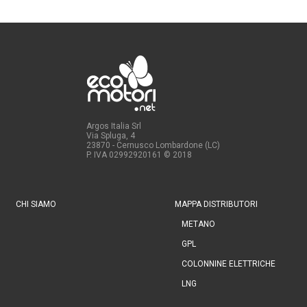
Argos Italia Srl
Via Spluga, 4
23870 - Cernusco Lombardone (LC)
P. IVA 02992920161
© 2018
CHI SIAMO
MAPPA DISTRIBUTORI
METANO
GPL
COLONNINE ELETTRICHE
LNG