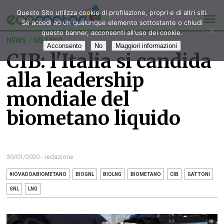
Questo Sito utilizza cookie di profilazione, propri e di altri siti.
Se accedi ad un qualunque elemento sottostante o chiudi
questo banner, acconsenti all'uso dei cookie.
NEWS
/
METANO
Acconsento
No
Maggiori informazioni
CIB: l'Italia si candida
alla leadership
mondiale del
biometano liquido
30/01/2020 - redazione
#IOVADOABIOMETANO
BIOGNL
BIOLNG
BIOMETANO
CIB
GATTONI
GNL
LNG