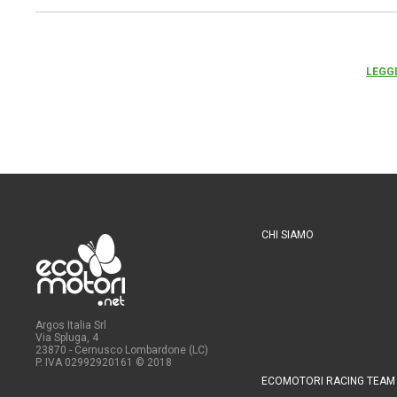
LEGGI
CHI SIAMO
Argos Italia Srl
Via Spluga, 4
23870 - Cernusco Lombardone (LC)
P. IVA 02992920161
© 2018
ECOMOTORI RACING TEAM