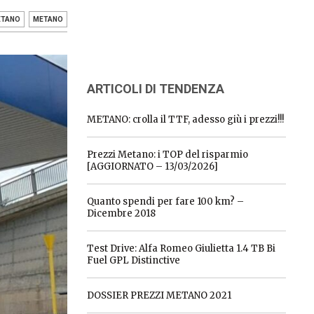
ETANO
METANO
ARTICOLI DI TENDENZA
METANO: crolla il TTF, adesso giù i prezzi!!!
Prezzi Metano: i TOP del risparmio
[AGGIORNATO – 13/03/2026]
Quanto spendi per fare 100 km? –
Dicembre 2018
Test Drive: Alfa Romeo Giulietta 1.4 TB Bi
Fuel GPL Distinctive
DOSSIER PREZZI METANO 2021