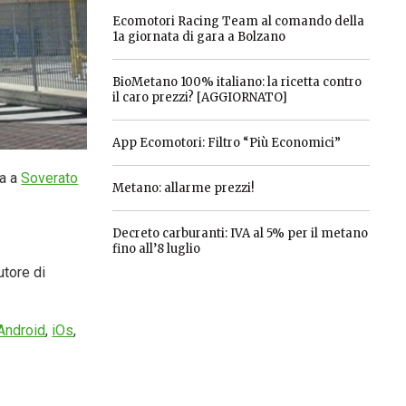
Ecomotori Racing Team al comando della
1a giornata di gara a Bolzano
BioMetano 100% italiano: la ricetta contro
il caro prezzi? [AGGIORNATO]
App Ecomotori: Filtro “Più Economici”
ta a
Soverato
Metano: allarme prezzi!
Decreto carburanti: IVA al 5% per il metano
fino all’8 luglio
utore di
Android
,
iOs
,