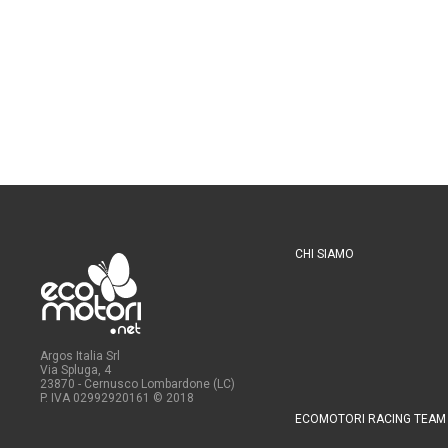
CHI SIAMO
Argos Italia Srl
Via Spluga, 4
23870 - Cernusco Lombardone (LC)
P. IVA 02992920161
© 2018
ECOMOTORI RACING TEAM