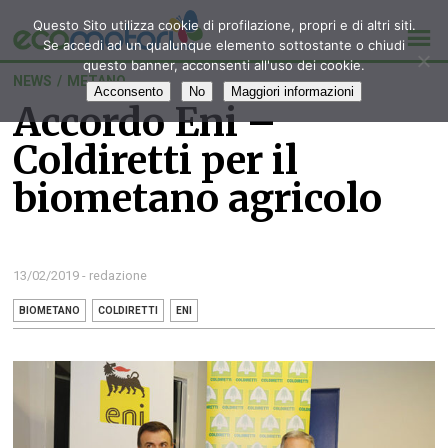
Questo Sito utilizza cookie di profilazione, propri e di altri siti.
Se accedi ad un qualunque elemento sottostante o chiudi
questo banner, acconsenti all'uso dei cookie.
NEWS
/
METANO
Acconsento
No
Maggiori informazioni
Accordo Eni –
Coldiretti per il
biometano agricolo
13/02/2019 - redazione
BIOMETANO
COLDIRETTI
ENI