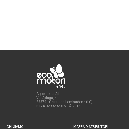
Argos Italia Srl
Via Spluga, 4
23870 - Cernusco Lombardone (LC)
P. IVA 02992920161
© 2018
CHI SIAMO
MAPPA DISTRIBUTORI