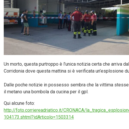
Un morto, questa purtroppo è l’unica notizia certa che arriva da
Corridonia dove questa mattina si è verificata un’esplosione du
Dalle poche notizie in possesso sembra che la vittima stesse 
il metano una bombola da cucina per il gpl.
Qui alcune foto:
http://foto.corriereadriatico.it/CRONACA/la_tragica_esplosi
104173.shtml?idArticolo=1503314