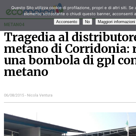
Questo Sito utilizza cookie di profilazione, propri e di altri siti. 
elemento sottostante o chiudi questo banner, acconsenti al
Acconsento
No
Maggiori informazioni
METANO4
Tragedia al distributor
metano di Corridonia: r
una bombola di gpl con
metano
06/08/2015 - Nicola Ventura