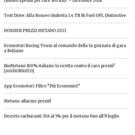
Quanto spendi per fare 100 km? – Dicembre 2018
Test Drive: Alfa Romeo Giulietta 1.4 TB Bi Fuel GPL Distinctive
DOSSIER PREZZI METANO 2021
Ecomotori Racing Team al comando della 1a giornata di gara
a Bolzano
BioMetano 100% italiano: la ricetta contro il caro prezzi?
[AGGIORNATO]
App Ecomotori: Filtro “Più Economici”
Metano: allarme prezzi!
Decreto carburanti: IVA al 5% per il metano fino all’8 luglio