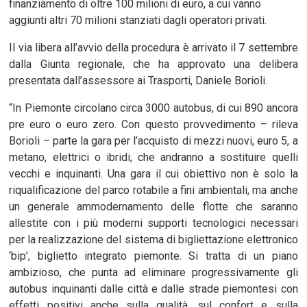
finanziamento di oltre 100 milioni di euro, a cui vanno
aggiunti altri 70 milioni stanziati dagli operatori privati.
Il via libera all’avvio della procedura è arrivato il 7 settembre
dalla Giunta regionale, che ha approvato una delibera
presentata dall’assessore ai Trasporti, Daniele Borioli.
“In Piemonte circolano circa 3000 autobus, di cui 890 ancora
pre euro o euro zero. Con questo provvedimento – rileva
Borioli – parte la gara per l’acquisto di mezzi nuovi, euro 5, a
metano, elettrici o ibridi, che andranno a sostituire quelli
vecchi e inquinanti. Una gara il cui obiettivo non è solo la
riqualificazione del parco rotabile a fini ambientali, ma anche
un generale ammodernamento delle flotte che saranno
allestite con i più moderni supporti tecnologici necessari
per la realizzazione del sistema di bigliettazione elettronico
‘bip’, biglietto integrato piemonte. Si tratta di un piano
ambizioso, che punta ad eliminare progressivamente gli
autobus inquinanti dalle città e dalle strade piemontesi con
effetti positivi anche sulla qualità, sul confort e sulla