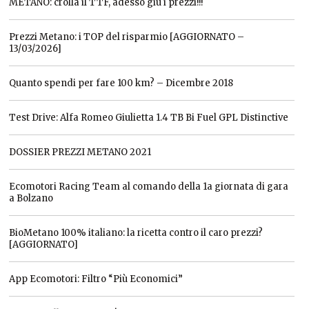
METANO: crolla il TTF, adesso giù i prezzi!!!
Prezzi Metano: i TOP del risparmio [AGGIORNATO –
13/03/2026]
Quanto spendi per fare 100 km? – Dicembre 2018
Test Drive: Alfa Romeo Giulietta 1.4 TB Bi Fuel GPL Distinctive
DOSSIER PREZZI METANO 2021
Ecomotori Racing Team al comando della 1a giornata di gara
a Bolzano
BioMetano 100% italiano: la ricetta contro il caro prezzi?
[AGGIORNATO]
App Ecomotori: Filtro “Più Economici”