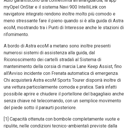
Auto garantiscono una connettività all’avanguardia; la app
myOpel OnStar e il sistema Navi 900 IntelliLink con
navigatore integrato rendono inoltre molto più comodo e
meno stressante fare il pieno quando si è alla guida di Astra
ecoM, mostrando tra i Punti di Interesse anche le stazioni di
rifornimento.
A bordo di Astra ecoM a metano sono inoltre presenti
numerosi sistemi di assistenza alla guida, dal
Riconoscimento dei cartelli stradali al Sistema di
mantenimento della corsia di marcia Lane Keep Assist, fino
all’Avviso incidente con Frenata automatica di emergenza.
Chi acquisterà Astra ecoM Sports Tourer disporrà inoltre di
una vettura particolarmente comoda e pratica. Sarà infatti
possibile aprire e chiudere il portellone del bagagliaio anche
senza chiave né telecomando, con un semplice movimento
del piede sotto il paraurti posteriore.
[1] Capacità ottenuta con bombole completamente vuote e
ripulite, nelle condizioni tecnico-ambientali previste dalla