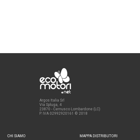
Argos Italia Srl
Via Spluga, 4
23870 - Cernusco Lombardone (LC)
P. IVA 02992920161
© 2018
CHI SIAMO
MAPPA DISTRIBUTORI