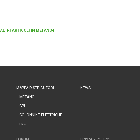
 ALTRI ARTICOLI IN METANO4
MAPPA DISTRIBUTORI
NEWS
METANO
GPL
COLONNINE ELETTRICHE
LNG
FORUM
PRIVACY POLICY