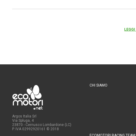
LEGGI
CHI SIAMO
Argos Italia Srl
Via Spluga, 4
23870 - Cernusco Lombardone (LC)
P. IVA 02992920161
© 2018
ECOMOTORI RACING TEAM