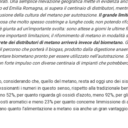
iorati. Una semplice rilevazione geografica mette in evidenza anc
 ed Emilia Romagna, si supera il centinaio di distributori, mentre
fusione della cultura del metano per autotrazione.
Il grande limit
cosa che molto spesso costringe a lunghe code, non potendo rifor
 è giunta ad un’importante svolta: sono attese a giorni le ultime f
ne importanti limitazioni, il rifornimento di metano in modalità s
rete dei distributori di metano arriverà invece dal biometano.
G
l percorso che porterà il biogas, prodotto dalla digestione anaer
ventare biometano pronto per essere utilizzato nell’autotrazione. 
e un forte impulso con diverse centinaia di impianti che potrebbero
ro, considerando che, quello del metano, resta ad oggi uno dei si
ionanti i numeri in questo senso, rispetto alla tradizionale benz
o 52%, per quanto riguarda gli ossidi d’azoto, meno 92%, per gli 
osti aromatici e meno 23% per quanto concerne limmissione di 
neano quanto l’alimentazione a metano sia anche un gran vantaggio