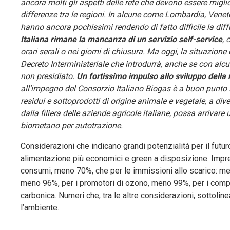
ancora molti gli aspetti delle rete che devono essere migl
differenze tra le regioni. In alcune come Lombardia, Veneto
hanno ancora pochissimi rendendo di fatto difficile la dif
Italiana rimane la mancanza di un servizio self-service
, 
orari serali o nei giorni di chiusura. Ma oggi, la situazione
Decreto Interministeriale che introdurrà, anche se con alcu
non presidiato.
Un fortissimo impulso allo sviluppo della 
all’impegno del Consorzio Italiano Biogas è a buon punto i
residui e sottoprodotti di origine animale e vegetale, a di
dalla filiera delle aziende agricole italiane, possa arrivar
biometano per autotrazione.
Considerazioni che indicano grandi potenzialità per il futu
alimentazione più economici e green a disposizione. Impress
consumi, meno 70%, che per le immissioni allo scarico: men
meno 96%, per i promotori di ozono, meno 99%, per i comp
carbonica. Numeri che, tra le altre considerazioni, sottoli
l’ambiente.