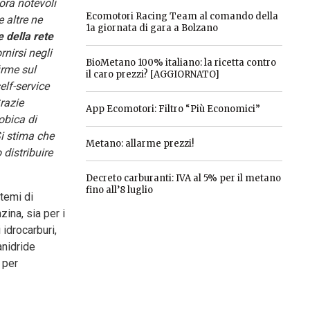
ora notevoli
Ecomotori Racing Team al comando della
 altre ne
1a giornata di gara a Bolzano
e della rete
nirsi negli
BioMetano 100% italiano: la ricetta contro
irme sul
il caro prezzi? [AGGIORNATO]
elf-service
razie
App Ecomotori: Filtro “Più Economici”
obica di
Si stima che
Metano: allarme prezzi!
 distribuire
Decreto carburanti: IVA al 5% per il metano
fino all’8 luglio
stemi di
ina, sia per i
idrocarburi,
anidride
 per