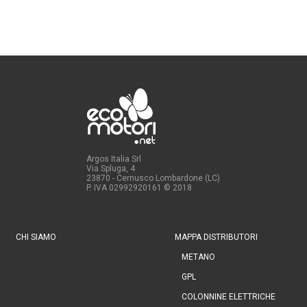
Argos Italia Srl
Via Spluga, 4
23870 - Cernusco Lombardone (LC)
P. IVA 02992920161
© 2018
CHI SIAMO
MAPPA DISTRIBUTORI
METANO
GPL
COLONNINE ELETTRICHE