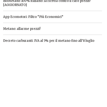
BioMetano 100% italiano: la ricetta contro il caro prezzi?
[AGGIORNATO]
App Ecomotori: Filtro “Più Economici”
Metano: allarme prezzi!
Decreto carburanti: IVA al 5% per il metano fino all’8 luglio