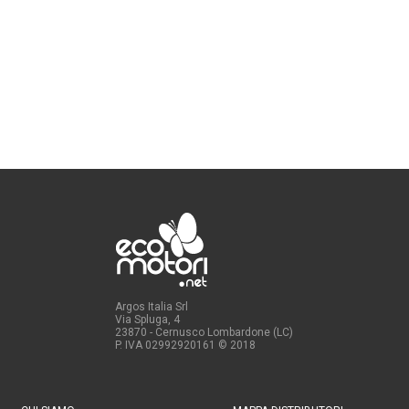
Argos Italia Srl
Via Spluga, 4
23870 - Cernusco Lombardone (LC)
P. IVA 02992920161
© 2018