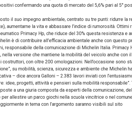
ti positivi confermando una quota di mercato del 5,6% pari al 5° po
to il suo impegno ambientale, centrato su tre punti: ridurre la r
, aumentarne la vita e abbassare l’indice di rumorosità. Ottimi ris
 pneumatico Primacy Hp, che riduce del 30% questa resistenza e 
helin è di contribuire all’efficacia ambientale anche con questo
ni, responsabile della comunicazione di Michelin Italia. Primacy
, nella versione che mantiene la mobilità del veicolo anche con 
i costruttori, con oltre 200 omologazioni. Nell’occasione sono st
itàzione”, su mobilità, scienza, sicurezza e ambiente che Michelin 
ativa – dice ancora Galloni – 2.383 lavori inviati con l’entusiasmo
e: idee, progetti, attività e pensieri sulla mobilità responsabile”. 
oposte a una giuria composta da esperti della comunicazione, del
 per allestire un parco giochi nella scuola vincitrice o nel comune
aggiormente in tema con l’argomento saranno visibili sul sito