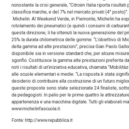
nonostante la crisi generale, “Citroën Italia riporta risulta
classifica marche, e del 7% nel mercato privati (4° posto)”.
Michelin. Al Weekend Verde, in Piemonte, Michelin ha espos
rotolamento dei pneumatici (e quindi i consumi di carburante)
questa direzione, li ha ottenuti la nuova generazione del
25% la durata chilometrica delle gomme. “L’obiettivo di Mic
della gamma ad alte prestazioni”, precisa Gian Paolo Gallo
disponibile sia in versione standard che, per alcune misure
sgonfio. Costituisce la gamma alte prestazioni preferita da
noti i risultati di un’iniziativa educativa, chiamata “Mobil
alle scuole elementari e medie. “La risposta è stata signific
desiderio di contribuire alla costruzione di un futuro miglior
queste proposte sono state selezionate 24 finaliste, sott
da pedagogisti. In palio per le prime quattro le attrezzature
appartenenza e una macchina digitale. Tutti gli elaborati m
www.michelinfascuola.it.
Fonte: http://www.repubblica.it