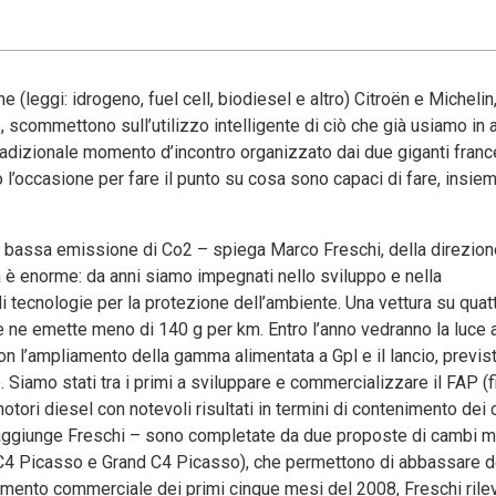
ne (leggi: idrogeno, fuel cell, biodiesel e altro) Citroën e Michelin,
 scommettono sull’utilizzo intelligente di ciò che già usiamo in
tradizionale momento d’incontro organizzato dai due giganti franc
 l’occasione per fare il punto su cosa sono capaci di fare, insiem
 a bassa emissione di Co2 – spiega Marco Freschi, della direzio
ca è enorme: da anni siamo impegnati nello sviluppo e nella
i tecnologie per la protezione dell’ambiente. Una vettura su quat
ne emette meno di 140 g per km. Entro l’anno vedranno la luce al
on l’ampliamento della gamma alimentata a Gpl e il lancio, previs
iamo stati tra i primi a sviluppare e commercializzare il FAP (fi
otori diesel con notevoli risultati in termini di contenimento dei 
 aggiunge Freschi – sono completate da due proposte di cambi man
 C4 Picasso e Grand C4 Picasso), che permettono di abbassare d
damento commerciale dei primi cinque mesi del 2008, Freschi ril