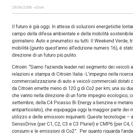
29/06/2008 - e2net
Il futuro è già oggi. In attesa di soluzioni energetiche lonta
campo della difesa ambientale e della mobilità sostenibile,
giornaliero. Auto e pneumatici su tutti. Il Weekend Verde, 
mobilità (giunto quest’anno all’edizione numero 16), è stato
direzione di un futuro più pulito.
Citroën. “Siamo l’azienda leader nel segmento dei veicoli
relazioni e stampa di Citroën Italia -L’impegno nella ricer
commercializzazione di auto e veicoli commerciali dotati d
da Citroën emette meno di 120 g di Co2 per km; una su due 
che vanno nella direzione di un forte impegno ecologico, c
settembre, della C4 Picasso Bi Energy a benzina e metano. S
antiparticolato), che equipaggia oggi la maggior parte dei m
utilizzo e delle emissioni inquinanti. Queste tecnologie –
SensoDrive (per C1, C2, C3 e C3 Pluriel) e CMP6 (per C4,
consumi e le emissioni di Co2”. Per quanto riguarda l’an