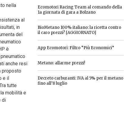
sto nella
Ecomotori Racing Team al comando della
1a giornata di gara a Bolzano
esistenza al
ultati, in
BioMetano 100% italiano: la ricetta contro
il caro prezzi? [AGGIORNATO]
aumenta del
 pneumatico
App Ecomotori: Filtro “Più Economici”
 HP è
il pneumatico
Metano: allarme prezzi!
ati anche resi
ha proposto
 e il
Decreto carburanti: IVA al 5% per il metano
fino all’8 luglio
Tra tutte
la mobilità e
 di