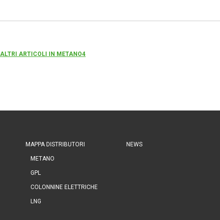
 ALTRI ARTICOLI IN METANO4
MAPPA DISTRIBUTORI
NEWS
METANO
GPL
COLONNINE ELETTRICHE
LNG