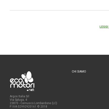
LEGGI
CHI SIAMO
Argos Italia Srl
Via Spluga, 4
23870 - Cernusco Lombardone (LC)
P. IVA 02992920161
© 2018