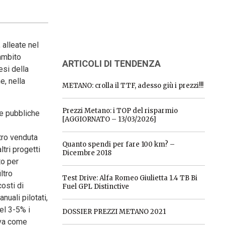
 alleate nel
 ambito
ARTICOLI DI TENDENZA
esi della
e, nella
METANO: crolla il TTF, adesso giù i prezzi!!!
Prezzi Metano: i TOP del risparmio
ne pubbliche
[AGGIORNATO – 13/03/2026]
tro venduta
Quanto spendi per fare 100 km? –
tri progetti
Dicembre 2018
to per
ltro
Test Drive: Alfa Romeo Giulietta 1.4 TB Bi
costi di
Fuel GPL Distinctive
uali pilotati,
el 3-5% i
DOSSIER PREZZI METANO 2021
eva come