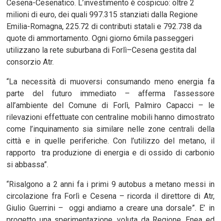
Cesena-Cesenatico. L’investimento è cospicuo: oltre 2
milioni di euro, dei quali 997.315 stanziati dalla Regione
Emilia-Romagna, 225.72 di contributi statali e 792.738 da
quote di ammortamento. Ogni giorno 6mila passeggeri
utilizzano la rete suburbana di Forlì–Cesena gestita dal
consorzio Atr.
“La necessità di muoversi consumando meno energia fa
parte del futuro immediato – afferma l’assessore
all’ambiente del Comune di Forlì, Palmiro Capacci – le
rilevazioni effettuate con centraline mobili hanno dimostrato
come l’inquinamento sia similare nelle zone centrali della
città e in quelle periferiche. Con l’utilizzo del metano, il
rapporto tra produzione di energia e di ossido di carbonio
si abbassa”.
“Risalgono a 2 anni fa i primi 9 autobus a metano messi in
circolazione fra Forlì e Cesena – ricorda il direttore di Atr,
Giulio Guerrini – oggi andiamo a creare una dorsale”. E’ in
progetto una sperimentazione, voluta da Regione, Enea ed