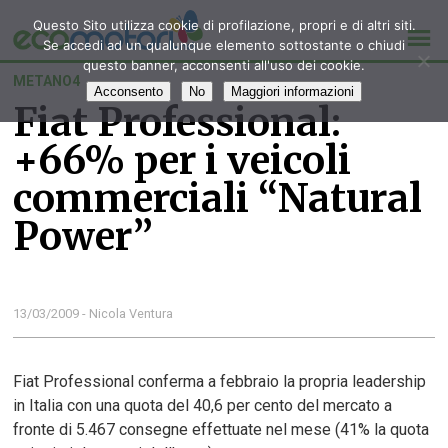
Questo Sito utilizza cookie di profilazione, propri e di altri siti.
Se accedi ad un qualunque elemento sottostante o chiudi
questo banner, acconsenti all'uso dei cookie.
METANO4
Acconsento
No
Maggiori informazioni
Fiat Professional:
+66% per i veicoli
commerciali “Natural
Power”
13/03/2009 - Nicola Ventura
Fiat Professional conferma a febbraio la propria leadership
in Italia con una quota del 40,6 per cento del mercato a
fronte di 5.467 consegne effettuate nel mese (41% la quota