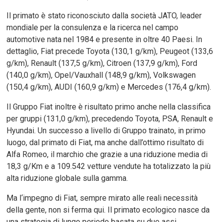
Il primato è stato riconosciuto dalla società JATO, leader
mondiale per la consulenza e la ricerca nel campo
automotive nata nel 1984 e presente in oltre 40 Paesi. In
dettaglio, Fiat precede Toyota (130,1 g/km), Peugeot (133,6
g/km), Renault (137,5 g/km), Citroen (137,9 g/km), Ford
(140,0 g/km), Opel/Vauxhall (148,9 g/km), Volkswagen
(150,4 g/km), AUDI (160,9 g/km) e Mercedes (176,4 g/km).
Il Gruppo Fiat inoltre è risultato primo anche nella classifica
per gruppi (131,0 g/km), precedendo Toyota, PSA, Renault e
Hyundai. Un successo a livello di Gruppo trainato, in primo
luogo, dal primato di Fiat, ma anche dall’ottimo risultato di
Alfa Romeo, il marchio che grazie a una riduzione media di
18,3 g/Km e a 109.542 vetture vendute ha totalizzato la più
alta riduzione globale sulla gamma.
Ma l‘impegno di Fiat, sempre mirato alle reali necessità
della gente, non si ferma qui. Il primato ecologico nasce da
una strategia di lungo periodo basata su due assi