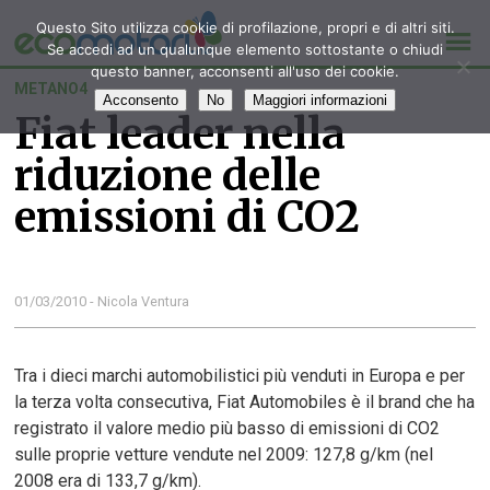
Questo Sito utilizza cookie di profilazione, propri e di altri siti.
Se accedi ad un qualunque elemento sottostante o chiudi
questo banner, acconsenti all'uso dei cookie.
METANO4
Acconsento
No
Maggiori informazioni
Fiat leader nella
riduzione delle
emissioni di CO2
01/03/2010 - Nicola Ventura
Tra i dieci marchi automobilistici più venduti in Europa e per
la terza volta consecutiva, Fiat Automobiles è il brand che ha
registrato il valore medio più basso di emissioni di CO2
sulle proprie vetture vendute nel 2009: 127,8 g/km (nel
2008 era di 133,7 g/km).