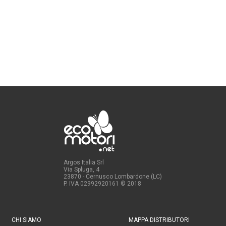
Argos Italia Srl
Via Spluga, 4
23870 - Cernusco Lombardone (LC)
P. IVA 02992920161
© 2018
CHI SIAMO
MAPPA DISTRIBUTORI