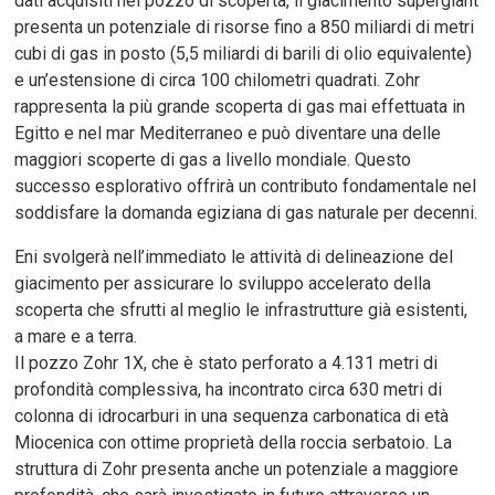
dati acquisiti nel pozzo di scoperta, il giacimento supergiant
presenta un potenziale di risorse fino a 850 miliardi di metri
cubi di gas in posto (5,5 miliardi di barili di olio equivalente)
e un’estensione di circa 100 chilometri quadrati. Zohr
rappresenta la più grande scoperta di gas mai effettuata in
Egitto e nel mar Mediterraneo e può diventare una delle
maggiori scoperte di gas a livello mondiale. Questo
successo esplorativo offrirà un contributo fondamentale nel
soddisfare la domanda egiziana di gas naturale per decenni.
Eni svolgerà nell’immediato le attività di delineazione del
giacimento per assicurare lo sviluppo accelerato della
scoperta che sfrutti al meglio le infrastrutture già esistenti,
a mare e a terra.
Il pozzo Zohr 1X, che è stato perforato a 4.131 metri di
profondità complessiva, ha incontrato circa 630 metri di
colonna di idrocarburi in una sequenza carbonatica di età
Miocenica con ottime proprietà della roccia serbatoio. La
struttura di Zohr presenta anche un potenziale a maggiore