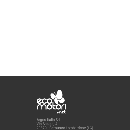
Argos Italia Srl
Via Spluga, 4
23870 - Cernusco Lombardone (LC)