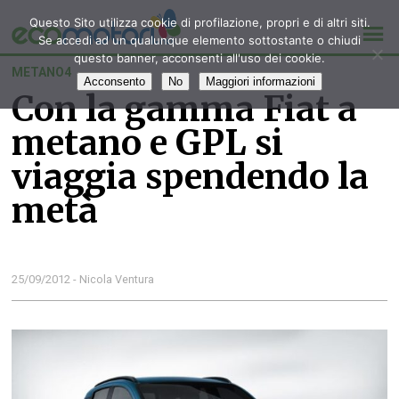
Questo Sito utilizza cookie di profilazione, propri e di altri siti.
Se accedi ad un qualunque elemento sottostante o chiudi
questo banner, acconsenti all'uso dei cookie.
METANO4
Acconsento
No
Maggiori informazioni
Con la gamma Fiat a
metano e GPL si
viaggia spendendo la
metà
25/09/2012 - Nicola Ventura