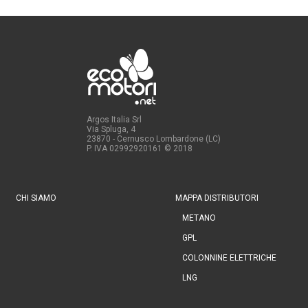
Argos Italia Srl
Via Spluga, 4
23870 - Cernusco Lombardone (LC)
P. IVA 02992920161
© 2018
CHI SIAMO
MAPPA DISTRIBUTORI
METANO
GPL
COLONNINE ELETTRICHE
LNG