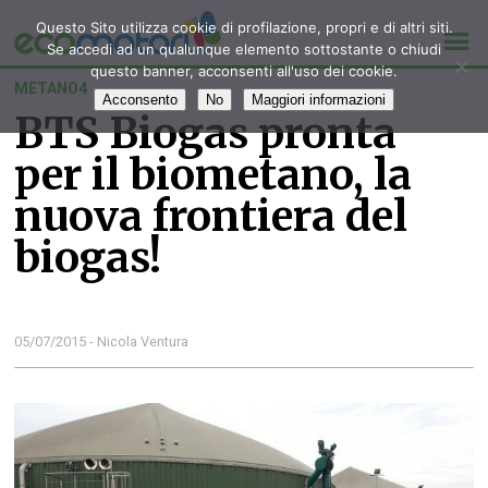
Questo Sito utilizza cookie di profilazione, propri e di altri siti.
Se accedi ad un qualunque elemento sottostante o chiudi
questo banner, acconsenti all'uso dei cookie.
METANO4
Acconsento
No
Maggiori informazioni
BTS Biogas pronta
per il biometano, la
nuova frontiera del
biogas!
05/07/2015 - Nicola Ventura