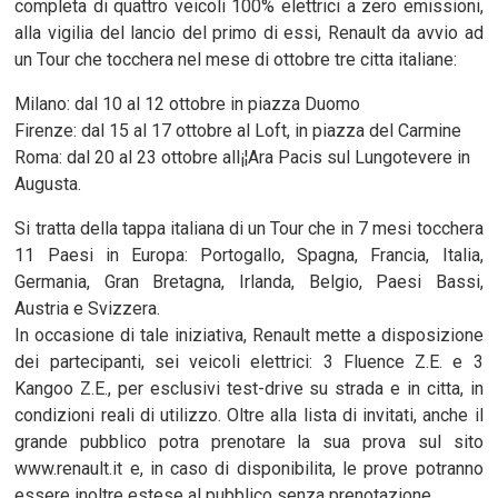
completa di quattro veicoli 100% elettrici a zero emissioni,
alla vigilia del lancio del primo di essi, Renault da avvio ad
un Tour che tocchera nel mese di ottobre tre citta italiane:
Milano: dal 10 al 12 ottobre in piazza Duomo
Firenze: dal 15 al 17 ottobre al Loft, in piazza del Carmine
Roma: dal 20 al 23 ottobre all¡¦Ara Pacis sul Lungotevere in
Augusta.
Si tratta della tappa italiana di un Tour che in 7 mesi tocchera
11 Paesi in Europa: Portogallo, Spagna, Francia, Italia,
Germania, Gran Bretagna, Irlanda, Belgio, Paesi Bassi,
Austria e Svizzera.
In occasione di tale iniziativa, Renault mette a disposizione
dei partecipanti, sei veicoli elettrici: 3 Fluence Z.E. e 3
Kangoo Z.E., per esclusivi test-drive su strada e in citta, in
condizioni reali di utilizzo. Oltre alla lista di invitati, anche il
grande pubblico potra prenotare la sua prova sul sito
www.renault.it e, in caso di disponibilita, le prove potranno
essere inoltre estese al pubblico senza prenotazione.