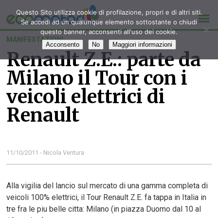
Questo Sito utilizza cookie di profilazione, propri e di altri siti.
Se accedi ad un qualunque elemento sottostante o chiudi
questo banner, acconsenti all'uso dei cookie.
MANIFESTAZIONI
Acconsento
No
Maggiori informazioni
Renault Z.E.: parte da
Milano il Tour con i
veicoli elettrici di
Renault
11/10/2011 - Nicola Ventura
Alla vigilia del lancio sul mercato di una gamma completa di
veicoli 100% elettrici, il Tour Renault Z.E. fa tappa in Italia in
tre fra le piu belle citta: Milano (in piazza Duomo dal 10 al