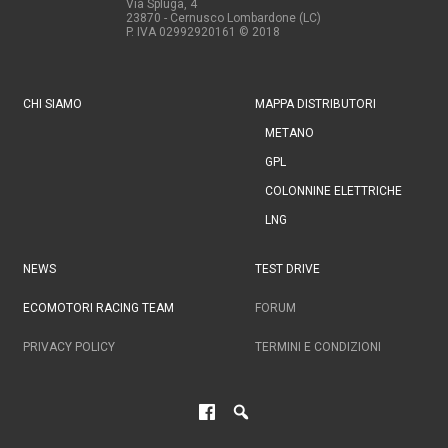
Via Spluga, 4
23870 - Cernusco Lombardone (LC)
P. IVA 02992920161
© 2018
CHI SIAMO
MAPPA DISTRIBUTORI
METANO
GPL
COLONNINE ELETTRICHE
LNG
NEWS
TEST DRIVE
ECOMOTORI RACING TEAM
FORUM
PRIVACY POLICY
TERMINI E CONDIZIONI