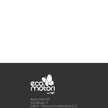
Argos Italia Srl
Via Spluga, 4
23870 - Cernusco Lombardone (LC)