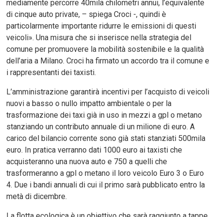
mediamente percorre 40mila chilometri annui, l’equivalente
di cinque auto private, – spiega Croci -, quindi è
particolarmente importante ridurre le emissioni di questi
veicoli». Una misura che si inserisce nella strategia del
comune per promuovere la mobilità sostenibile e la qualità
dell’aria a Milano. Croci ha firmato un accordo tra il comune e
i rappresentanti dei taxisti.
L’amministrazione garantirà incentivi per l’acquisto di veicoli
nuovi a basso o nullo impatto ambientale o per la
trasformazione dei taxi già in uso in mezzi a gpl o metano
stanziando un contributo annuale di un milione di euro. A
carico del bilancio corrente sono già stati stanziati 500mila
euro. In pratica verranno dati 1000 euro ai taxisti che
acquisteranno una nuova auto e 750 a quelli che
trasformeranno a gpl o metano il loro veicolo Euro 3 o Euro
4. Due i bandi annuali di cui il primo sarà pubblicato entro la
metà di dicembre.
La flotta ecologica è un obiettivo che sarà raggiunto a tappe.