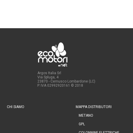
Argos Italia Srl
Via Spluga, 4
23870 - Cernusco Lombardone (LC)
P. IVA 02992920161
© 2018
CHI SIAMO
MAPPA DISTRIBUTORI
METANO
GPL
COLONNINE ELETTRICHE