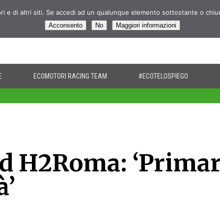
pri e di altri siti. Se accedi ad un qualunque elemento sottostante o chi
Acconsento
No
Maggiori informazioni
E
ECOMOTORI RACING TEAM
#ECOTELOSPIEGO
d H2Roma: ‘Primar
à’