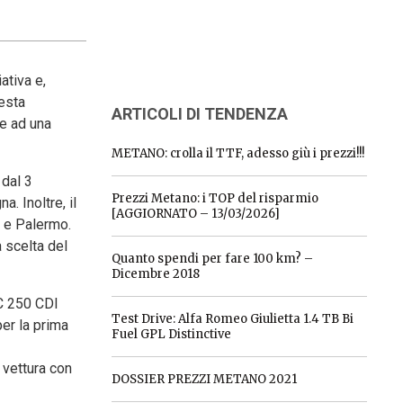
ativa e,
uesta
ARTICOLI DI TENDENZA
re ad una
METANO: crolla il TTF, adesso giù i prezzi!!!
 dal 3
Prezzi Metano: i TOP del risparmio
 Inoltre, il
[AGGIORNATO – 13/03/2026]
a e Palermo.
 scelta del
Quanto spendi per fare 100 km? –
Dicembre 2018
 C 250 CDI
Test Drive: Alfa Romeo Giulietta 1.4 TB Bi
er la prima
Fuel GPL Distinctive
 vettura con
DOSSIER PREZZI METANO 2021