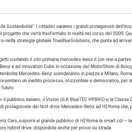
ostenibilità”. I cittadini saranno i grandi protagonisti dell’inizi
 il progetto che verrà trasformato in realtà nel corso del 2009. Q
arsi nella strategia globale TrueBlueSolutions, che punta ad arriva
getti visitando il sito primarie.mercedes-benz.it (on-line a partire
enz e ad Innovation Cube in occasione del MotorShow di Bologna.
ostenibilità Mercedes-Benz scenderanno in piazza a Milano, Rom
presentano un inedito processo, orizzontale e democratico, per la
 futuro.
r il pubblico italiano, il Vision GLK BlueTEC HYBRID e la Classe
ndi protagoniste dei test drive Mercedes-Benz ad H2Roma che, p
enz Cars, esporrà al grande pubblico di H2Roma la smart cdi – la
cro hybrid drive, disponibile anche per prove su strada.