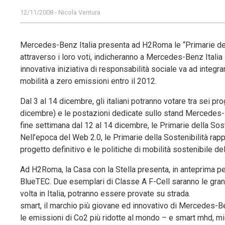
12/11/2008 - Nicola Ventura
Mercedes-Benz Italia presenta ad H2Roma le “Primarie della S
attraverso i loro voti, indicheranno a Mercedes-Benz Italia
innovativa iniziativa di responsabilità sociale va ad integr
mobilità a zero emissioni entro il 2012.
Dal 3 al 14 dicembre, gli italiani potranno votare tra sei pro
dicembre) e le postazioni dedicate sullo stand Mercedes-B
fine settimana dal 12 al 14 dicembre, le Primarie della S
Nell’epoca del Web 2.0, le Primarie della Sostenibilità rap
progetto definitivo e le politiche di mobilità sostenibile del
Ad H2Roma, la Casa con la Stella presenta, in anteprima pe
BlueTEC. Due esemplari di Classe A F-Cell saranno le gra
volta in Italia, potranno essere provate su strada.
smart, il marchio più giovane ed innovativo di Mercedes-B
le emissioni di Co2 più ridotte al mondo – e smart mhd, mi