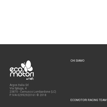
CHI SIAMO
Argos Italia Srl
Via Spluga, 4
23870 - Cernusco Lombardone (LC)
P. IVA 02992920161
© 2018
ECOMOTORI RACING TEAM