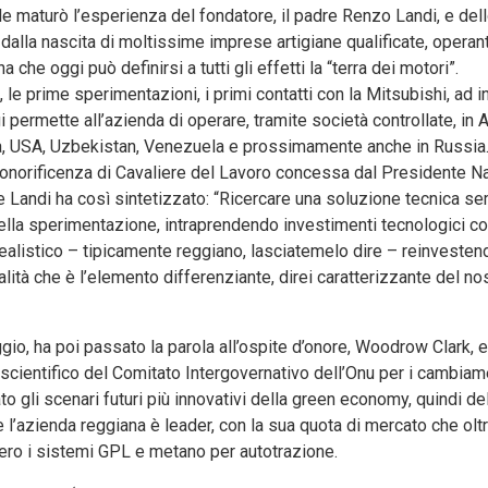
ale maturò l’esperienza del fondatore, il padre Renzo Landi, e del
alla nascita di moltissime imprese artigiane qualificate, operant
he oggi può definirsi a tutti gli effetti la “terra dei motori”.
 le prime sperimentazioni, i primi contatti con la Mitsubishi, ad in
permette all’azienda di operare, tramite società controllate, in A
ania, USA, Uzbekistan, Venezuela e prossimamente anche in Russia
 l’onorificenza di Cavaliere del Lavoro concessa dal Presidente Na
e Landi ha così sintetizzato: “Ricercare una soluzione tecnica s
 nella sperimentazione, intraprendendo investimenti tecnologici c
ealistico – tipicamente reggiano, lasciatemelo dire – reinvesten
lità che è l’elemento differenziante, direi caratterizzante del no
ggio, ha poi passato la parola all’ospite d’onore, Woodrow Clark,
cientifico del Comitato Intergovernativo dell’Onu per i cambiamen
to gli scenari futuri più innovativi della green economy, quindi de
le l’azienda reggiana è leader, con la sua quota di mercato che olt
vvero i sistemi GPL e metano per autotrazione.