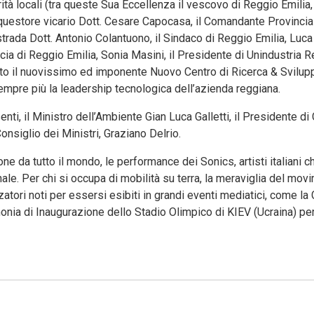
orità locali (tra queste Sua Eccellenza il vescovo di Reggio Emilia
 questore vicario Dott. Cesare Capocasa, il Comandante Provincia
strada Dott. Antonio Colantuono, il Sindaco di Reggio Emilia, Luc
cia di Reggio Emilia, Sonia Masini, il Presidente di Unindustria R
urato il nuovissimo ed imponente Nuovo Centro di Ricerca & Svilup
empre più la leadership tecnologica dell’azienda reggiana.
esenti, il Ministro dell’Ambiente Gian Luca Galletti, il Presidente di
onsiglio dei Ministri, Graziano Delrio.
ione da tutto il mondo, le performance dei Sonics, artisti italiani 
onale. Per chi si occupa di mobilità su terra, la meraviglia del mo
atori noti per essersi esibiti in grandi eventi mediatici, come la
nia di Inaugurazione dello Stadio Olimpico di KIEV (Ucraina) per