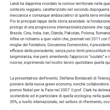
Landi ha dapprima ricordato la cornice territoriale nella qu
contesto reggiano, caratterizzato nel secondo dopoguerra d
meccanica e comunque ambasciatrici di quella terra emiliana c
Poi le principali tappe della storia aziendale: la fondazione,
prologo di una progressiva internazionalizzazione che oggi 
Brasile, Cina, India, Iran, Olanda, Pakistan, Polonia, Rom
Infine un richiamo a quei valori che, premiati nel 2011 con
moglie del fondatore, Giovannina Domenichini, il president
efficace della precedente, senza porsi limiti precostituiti
lungimiranza, mai però smentendo l’approccio “oculato” e r
risorse, esprimendo nel nostro lavoro quotidiano quella qua
La presentatrice dell’evento, Stefania Bondavalli di Telere
pioniere della nuova green economy, nonché collaboratore s
premio Nobel per la Pace nel 2007. Il prof. Clark ha delinea
sostenibile ed in particolare di quella ecologica, nella qua
30%, a livello internazionale, nel settore di riferimento, o