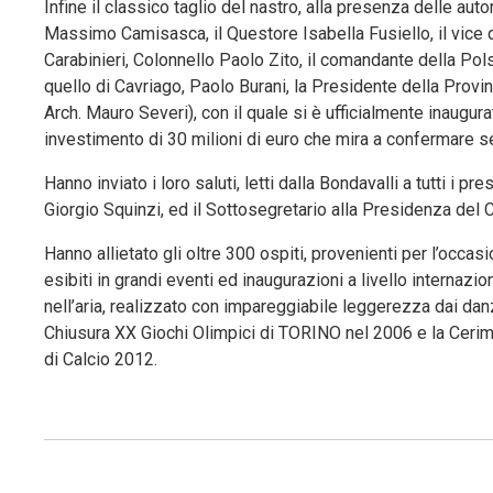
Infine il classico taglio del nastro, alla presenza delle aut
Massimo Camisasca, il Questore Isabella Fusiello, il vice
Carabinieri, Colonnello Paolo Zito, il comandante della Pol
quello di Cavriago, Paolo Burani, la Presidente della Provin
Arch. Mauro Severi), con il quale si è ufficialmente inaug
investimento di 30 milioni di euro che mira a confermare s
Hanno inviato i loro saluti, letti dalla Bondavalli a tutti i pr
Giorgio Squinzi, ed il Sottosegretario alla Presidenza del C
Hanno allietato gli oltre 300 ospiti, provenienti per l’occas
esibiti in grandi eventi ed inaugurazioni a livello internazi
nell’aria, realizzato con impareggiabile leggerezza dai danz
Chiusura XX Giochi Olimpici di TORINO nel 2006 e la Cerimo
di Calcio 2012.