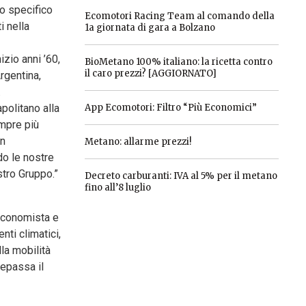
lo specifico
Ecomotori Racing Team al comando della
i nella
1a giornata di gara a Bolzano
izio anni ’60,
BioMetano 100% italiano: la ricetta contro
il caro prezzi? [AGGIORNATO]
rgentina,
.
politano alla
App Ecomotori: Filtro “Più Economici”
empre più
on
Metano: allarme prezzi!
do le nostre
stro Gruppo.”
Decreto carburanti: IVA al 5% per il metano
fino all’8 luglio
 economista e
ti climatici,
lla mobilità
repassa il