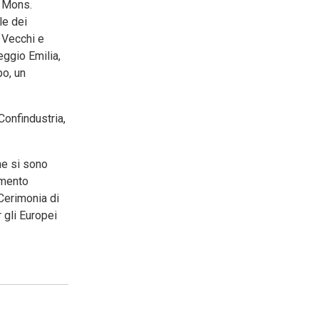
, Mons.
le dei
a Vecchi e
eggio Emilia,
po, un
 Confindustria,
che si sono
vimento
 Cerimonia di
 gli Europei