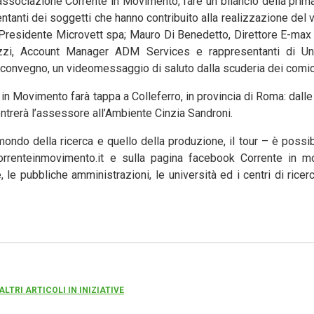
associazione Corrente in Movimento, fare un bilancio della prim
esentanti dei soggetti che hanno contribuito alla realizzazione del
e Presidente Microvett spa; Mauro Di Benedetto, Direttore E-max I
zzi, Account Manager ADM Services e rappresentanti di Uni
onvegno, un videomessaggio di saluto dalla scuderia dei comici
e in Movimento farà tappa a Colleferro, in provincia di Roma: dalle 
contrerà l’assessore all’Ambiente Cinzia Sandroni.
mondo della ricerca e quello della produzione, il tour – è possib
orrenteinmovimento.it e sulla pagina facebook Corrente in 
e pubbliche amministrazioni, le università ed i centri di ricer
ALTRI ARTICOLI IN INIZIATIVE