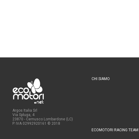
CHI SIAMO
Argos Italia Srl
Via Spluga, 4
23870 - Cernusco Lombardone (LC)
P. IVA 02992920161
© 2018
ECOMOTORI RACING TEAM