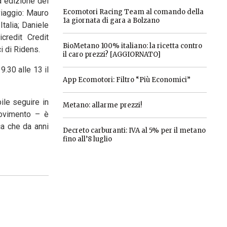
a edizione del
Ecomotori Racing Team al comando della
 viaggio: Mauro
1a giornata di gara a Bolzano
talia; Daniele
credit Credit
BioMetano 100% italiano: la ricetta contro
 di Ridens.
il caro prezzi? [AGGIORNATO]
9.30 alle 13 il
App Ecomotori: Filtro “Più Economici”
ile seguire in
Metano: allarme prezzi!
movimento – è
ca che da anni
Decreto carburanti: IVA al 5% per il metano
fino all’8 luglio