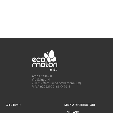
Argos Italia Srl
Via Spluga, 4
23870 - Cernusco Lombardone (LC)
P. IVA 02992920161
© 2018
CHI SIAMO
MAPPA DISTRIBUTORI
METANO