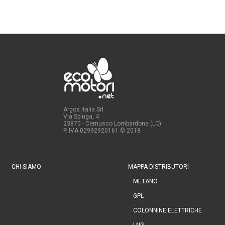
Argos Italia Srl
Via Spluga, 4
23870 - Cernusco Lombardone (LC)
P. IVA 02992920161
© 2018
CHI SIAMO
MAPPA DISTRIBUTORI
METANO
GPL
COLONNINE ELETTRICHE
LNG