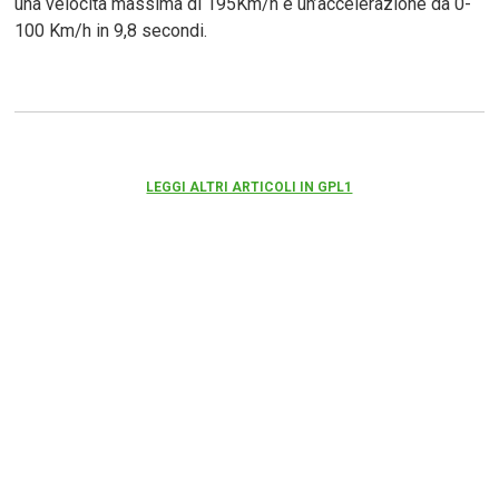
una velocità massima di 195Km/h e un’accelerazione da 0-
100 Km/h in 9,8 secondi.
LEGGI ALTRI ARTICOLI IN GPL1