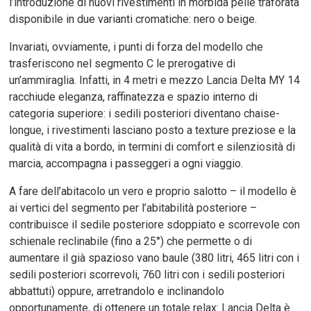
l’introduzione di nuovi rivestimenti in morbida pelle traforata
disponibile in due varianti cromatiche: nero o beige.
Invariati, ovviamente, i punti di forza del modello che
trasferiscono nel segmento C le prerogative di
un’ammiraglia. Infatti, in 4 metri e mezzo Lancia Delta MY 14
racchiude eleganza, raffinatezza e spazio interno di
categoria superiore: i sedili posteriori diventano chaise-
longue, i rivestimenti lasciano posto a texture preziose e la
qualità di vita a bordo, in termini di comfort e silenziosità di
marcia, accompagna i passeggeri a ogni viaggio.
A fare dell’abitacolo un vero e proprio salotto – il modello è
ai vertici del segmento per l’abitabilità posteriore –
contribuisce il sedile posteriore sdoppiato e scorrevole con
schienale reclinabile (fino a 25°) che permette o di
aumentare il già spazioso vano baule (380 litri, 465 litri con i
sedili posteriori scorrevoli, 760 litri con i sedili posteriori
abbattuti) oppure, arretrandolo e inclinandolo
opportunamente, di ottenere un totale relax: Lancia Delta è