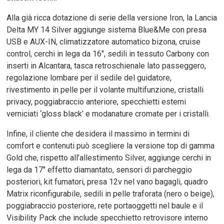
Alla già ricca dotazione di serie della versione Iron, la Lancia
Delta MY 14 Silver aggiunge sistema Blue&Me con presa
USB e AUX-IN, climatizzatore automatico bizona, cruise
control, cerchi in lega da 16″, sedili in tessuto Carbony con
inserti in Alcantara, tasca retroschienale lato passeggero,
regolazione lombare per il sedile del guidatore,
rivestimento in pelle per il volante multifunzione, cristalli
privacy, poggiabraccio anteriore, specchietti esterni
verniciati ‘gloss black’ e modanature cromate per i cristalli.
Infine, il cliente che desidera il massimo in termini di
comfort e contenuti può scegliere la versione top di gamma
Gold che, rispetto all’allestimento Silver, aggiunge cerchi in
lega da 17″ effetto diamantato, sensori di parcheggio
posteriori, kit fumatori, presa 12v nel vano bagagli, quadro
Matrix riconfigurabile, sedili in pelle traforata (nero o beige),
poggiabraccio posteriore, rete portaoggetti nel baule e il
Visibility Pack che include specchietto retrovisore interno