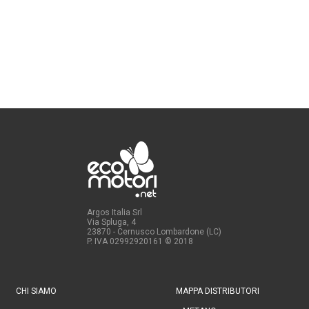
Argos Italia Srl
Via Spluga, 4
23870 - Cernusco Lombardone (LC)
P. IVA 02992920161
© 2018
CHI SIAMO
MAPPA DISTRIBUTORI