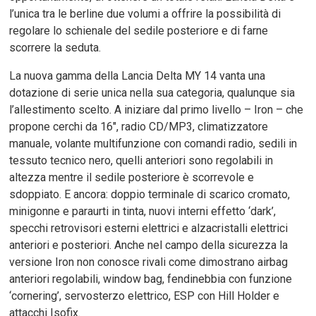
l’unica tra le berline due volumi a offrire la possibilità di
regolare lo schienale del sedile posteriore e di farne
scorrere la seduta.
La nuova gamma della Lancia Delta MY 14 vanta una
dotazione di serie unica nella sua categoria, qualunque sia
l’allestimento scelto. A iniziare dal primo livello – Iron – che
propone cerchi da 16″, radio CD/MP3, climatizzatore
manuale, volante multifunzione con comandi radio, sedili in
tessuto tecnico nero, quelli anteriori sono regolabili in
altezza mentre il sedile posteriore è scorrevole e
sdoppiato. E ancora: doppio terminale di scarico cromato,
minigonne e paraurti in tinta, nuovi interni effetto ‘dark’,
specchi retrovisori esterni elettrici e alzacristalli elettrici
anteriori e posteriori. Anche nel campo della sicurezza la
versione Iron non conosce rivali come dimostrano airbag
anteriori regolabili, window bag, fendinebbia con funzione
‘cornering’, servosterzo elettrico, ESP con Hill Holder e
attacchi Isofix.