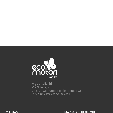
Argos Italia Srl
Via Spluga, 4
23870 - Cernusco Lombardone (LC)
P. IVA 02992920161
© 2018
CHI SIAMO
MAPPA DISTRIBUTORI