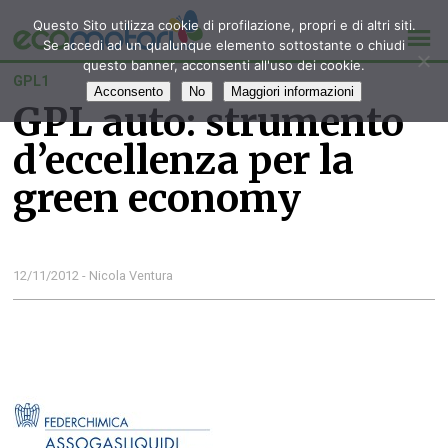
Questo Sito utilizza cookie di profilazione, propri e di altri siti.
Se accedi ad un qualunque elemento sottostante o chiudi
questo banner, acconsenti all'uso dei cookie.
GPL1
Acconsento
No
Maggiori informazioni
GPL auto: strumento
d’eccellenza per la
green economy
12/11/2012 - Nicola Ventura