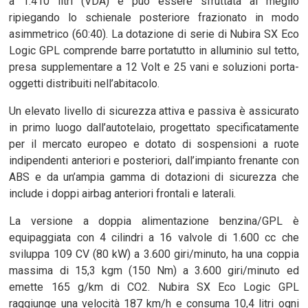
a 1.410 litri (VDA) e può essere sfruttata al meglio
ripiegando lo schienale posteriore frazionato in modo
asimmetrico (60:40). La dotazione di serie di Nubira SX Eco
Logic GPL comprende barre portatutto in alluminio sul tetto,
presa supplementare a 12 Volt e 25 vani e soluzioni porta-
oggetti distribuiti nell’abitacolo.
Un elevato livello di sicurezza attiva e passiva è assicurato
in primo luogo dall’autotelaio, progettato specificatamente
per il mercato europeo e dotato di sospensioni a ruote
indipendenti anteriori e posteriori, dall’impianto frenante con
ABS e da un’ampia gamma di dotazioni di sicurezza che
include i doppi airbag anteriori frontali e laterali.
La versione a doppia alimentazione benzina/GPL è
equipaggiata con 4 cilindri a 16 valvole di 1.600 cc che
sviluppa 109 CV (80 kW) a 3.600 giri/minuto, ha una coppia
massima di 15,3 kgm (150 Nm) a 3.600 giri/minuto ed
emette 165 g/km di CO2. Nubira SX Eco Logic GPL
raggiunge una velocità 187 km/h e consuma 10,4 litri ogni