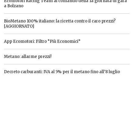
Ecomotori Racing Team al comando della 1a giornata di gara
a Bolzano
BioMetano 100% italiano: la ricetta contro il caro prezzi?
[AGGIORNATO]
App Ecomotori: Filtro “Più Economici”
Metano: allarme prezzi!
Decreto carburanti: IVA al 5% per il metano fino all’8 luglio