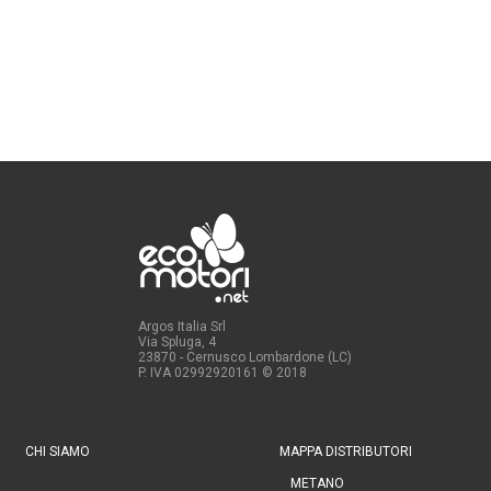
Argos Italia Srl
Via Spluga, 4
23870 - Cernusco Lombardone (LC)
P. IVA 02992920161
© 2018
CHI SIAMO
MAPPA DISTRIBUTORI
METANO